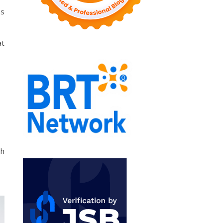
ps
at
ah