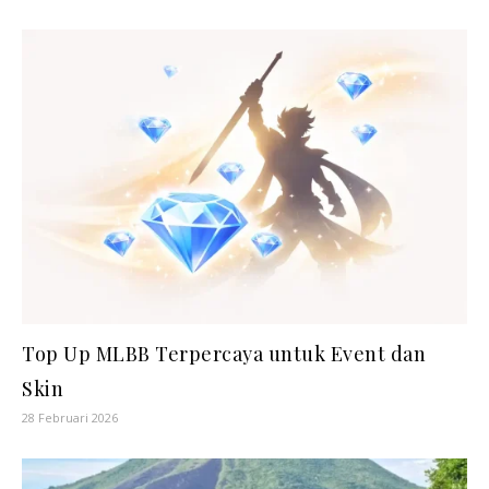
Top Up MLBB Terpercaya untuk Event dan
Skin
28 Februari 2026