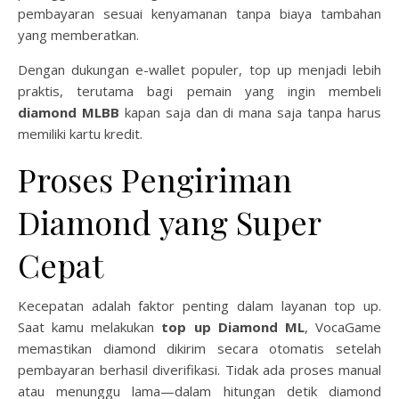
pembayaran sesuai kenyamanan tanpa biaya tambahan
yang memberatkan.
Dengan dukungan e-wallet populer, top up menjadi lebih
praktis, terutama bagi pemain yang ingin membeli
diamond MLBB
kapan saja dan di mana saja tanpa harus
memiliki kartu kredit.
Proses Pengiriman
Diamond yang Super
Cepat
Kecepatan adalah faktor penting dalam layanan top up.
Saat kamu melakukan
top up Diamond ML
, VocaGame
memastikan diamond dikirim secara otomatis setelah
pembayaran berhasil diverifikasi. Tidak ada proses manual
atau menunggu lama—dalam hitungan detik diamond