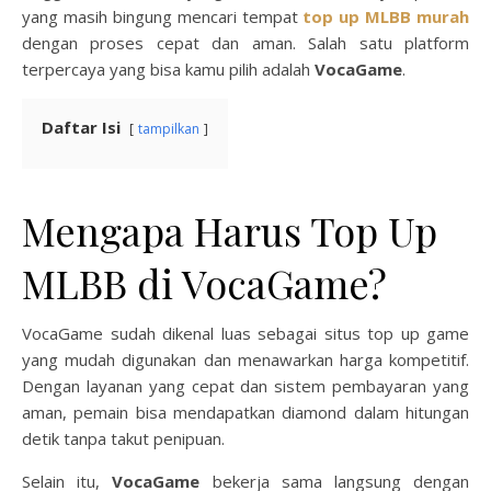
yang masih bingung mencari tempat
top up MLBB murah
dengan proses cepat dan aman. Salah satu platform
terpercaya yang bisa kamu pilih adalah
VocaGame
.
Daftar Isi
tampilkan
Mengapa Harus Top Up
MLBB di VocaGame?
VocaGame sudah dikenal luas sebagai situs top up game
yang mudah digunakan dan menawarkan harga kompetitif.
Dengan layanan yang cepat dan sistem pembayaran yang
aman, pemain bisa mendapatkan diamond dalam hitungan
detik tanpa takut penipuan.
Selain itu,
VocaGame
bekerja sama langsung dengan