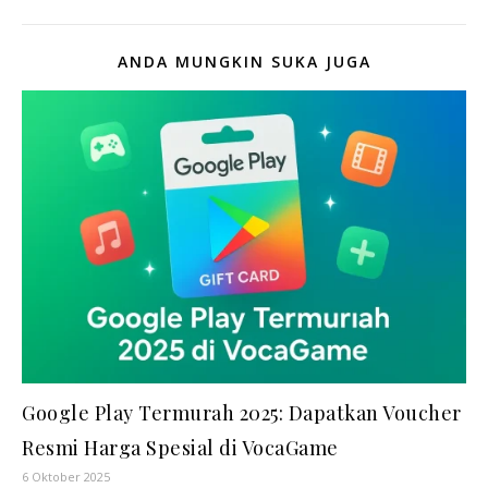
ANDA MUNGKIN SUKA JUGA
Google Play Termurah 2025: Dapatkan Voucher
Resmi Harga Spesial di VocaGame
6 Oktober 2025