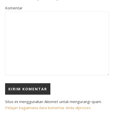
Komentar
Situs ini menggunakan Akismet untuk mengurangi spam.
Pelajari bagaimana data komentar Anda diproses