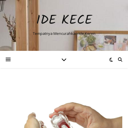
IDE KECE
Tempatnya Mencurahkan Ide Keren