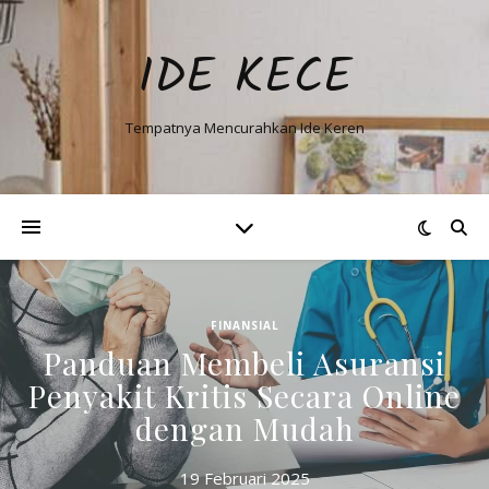
IDE KECE
Tempatnya Mencurahkan Ide Keren
FINANSIAL
Panduan Membeli Asuransi
Penyakit Kritis Secara Online
dengan Mudah
19 Februari 2025